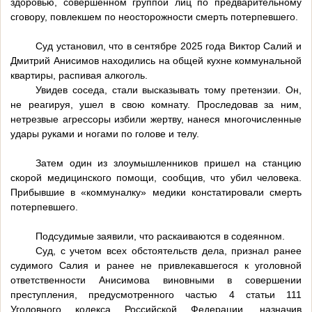
здоровью, совершенном группой лиц по предварительному
сговору, повлекшем по неосторожности смерть потерпевшего.
Суд установил, что в сентябре 2025 года Виктор Салий и
Дмитрий Анисимов находились на общей кухне коммунальной
квартиры, распивая алкоголь.
Увидев соседа, стали высказывать тому претензии. Он,
не реагируя, ушел в свою комнату. Проследовав за ним,
нетрезвые агрессоры избили жертву, нанеся многочисленные
удары руками и ногами по голове и телу.
Затем один из злоумышленников пришел на станцию
скорой медицинского помощи, сообщив, что убил человека.
Прибывшие в «коммуналку» медики констатировали смерть
потерпевшего.
Подсудимые заявили, что раскаиваются в содеянном.
Суд, с учетом всех обстоятельств дела, признал ранее
судимого Салия и ранее не привлекавшегося к уголовной
ответственности Анисимова виновными в совершении
преступления, предусмотренного частью 4 статьи 111
Уголовного кодекса Российской Федерации, назначив