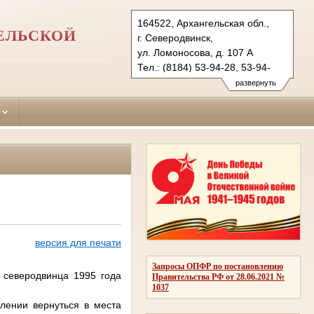
164522, Архангельская обл.,
ЕЛЬСКОЙ
г. Северодвинск,
ул. Ломоносова, д. 107 А
Тел.: (8184) 53-94-28, 53-94-
27 (ф.)
развернуть
seversud.arh@sudrf.ru
версия для печати
Запросы ОПФР по постановлению
 северодвинца 1995 года
Правительства РФ от 28.06.2021 №
1037
лении вернуться в места