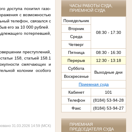
ЧАСЫ РАБОТЫ СУДА,
го доступа похитил газо-
ПРИЕМНОЙ СУДА
оражения с возможностью
Понедельник
ьный телефон, связался с
ыв его за 10 000 рублей.
Вторник
08:30 - 17:30
надлежащего потерпевшей,
Среда
Четверг
совершении преступлений,
Пятница
08:30 - 16:30
статьи 158, статьей 158.1
Перерыв
12:30 - 13:18
вокупности смягчающих и
Суббота
тельной колонии особого
Выходные дни
Воскресенье
Приемная суда
Кабинет
101
Телефон
(8184) 53-94-28
Факс
(8184) 53-94-27
ПРИЕМНАЯ
ковано 31.03.2026 14:59 (МСК)
ПРЕДСЕДАТЕЛЯ СУДА