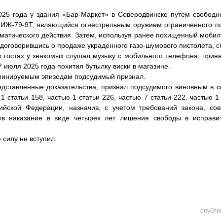
25 года у здания «Бар-Маркет» в Северодвинске путем свободно
 ИЖ-79-9Т, являющийся огнестрельным оружием ограниченного п
матического действия. Затем, используя ранее похищенный мобил
оговорившись о продаже украденного газо-шумового пистолета, сб
в гостях у знакомых слушал музыку с мобильного телефона, при
 июля 2025 года похитил бутылку виски в магазине.
минируемым эпизодам подсудимый признал.
едставленные доказательства, признал подсудимого виновным в 
 статьи 158, частью 1 статьи 226, частью 7 статьи 222, частью 1 
сийской Федерации, назначив, с учетом требований закона, со
тв наказание в виде четырех лет лишения свободы в исправи
 силу не вступил.
опубли