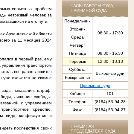
ЧАСЫ РАБОТЫ СУДА,
самых серьезных проблем
ПРИЕМНОЙ СУДА
едь нетрезвый человек за
Понедельник
оказавшихся на его пути.
Вторник
08:30 - 17:30
гах Архангельской области
Среда
всего за 11 месяцев 2024
Четверг
Пятница
08:30 - 16:30
опался в первый раз, ему
Перерыв
12:30 - 13:18
а управления транспортом
Суббота
ушитель все равно лишится
Выходные дни
Воскресенье
н уже окажется на скамье
Приемная суда
е виды наказания: штраф,
Кабинет
101
ободы, лишение свободы.
Телефон
(8184) 53-94-28
связанной с управлением
транспортное средство,
Факс
(8184) 53-94-27
м виде, конфискуется и
ПРИЕМНАЯ
видеть последствия своих
ПРЕДСЕДАТЕЛЯ СУДА