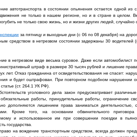
ние автотранспорта в состоянии опьянения остается одной из 
движения не только в нашем регионе, но и в стране в целом. В
огубить не только свою жизнь, но и жизни других людей, случайно 
инспекции
за пятницу и выходные дни (с 06 по 08 декабря) на доро
ным средством в нетрезвом состоянии задержаны 30 водителей (
ние в нетрезвом виде весьма суровое. Даже если автомобилист п
инистративный штраф в размере 30 тысяч рублей и лишение прав
вух лет. Отказ гражданина от освидетельствования не спасет: нар
ения и будет оштрафован. При повторном подобном нарушении о
татье (ст. 264.1 УК РФ).
бстоятельств уголовного дела закон предусматривает различны
 обязательные работы, принудительные работы, ограничение св
ьно дополняются лишением права заниматься деятельностью, 
ами. Кроме того, на основании обвинительного приговора 
мому и использованное им при совершении поездки в пьяно
ть государства.
раво на вождение транспортным средством, всегда должен пред