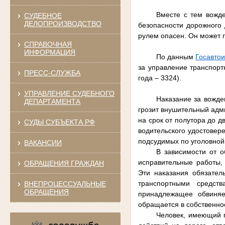
Вместе с тем вожде
СУДЕБНОЕ
ДЕЛОПРОИЗВОДСТВО
безопасности дорожного 
рулем опасен. Он может п
СПРАВОЧНАЯ
ИНФОРМАЦИЯ
По данным
Госавто
за управление транспорт
ПРЕСС-СЛУЖБА
года – 3324).
УПРАВЛЕНИЕ СУДЕБНОГО
Наказание за вожде
ДЕПАРТАМЕНТА
грозит внушительный адм
на срок от полутора до д
СУДЫ СУБЪЕКТА РФ
водительского удостовер
подсудимых по уголовной с
ВАКАНСИИ
В зависимости от о
исправительные работы,
ОБРАЩЕНИЯ ГРАЖДАН
Эти наказания обязател
транспортными средств
ВНЕПРОЦЕССУАЛЬНЫЕ
ОБРАЩЕНИЯ
принадлежащее обвиняе
обращается в собственнос
Человек, имеющий п