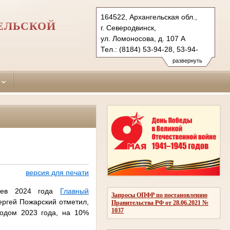
164522, Архангельская обл.,
ЕЛЬСКОЙ
г. Северодвинск,
ул. Ломоносова, д. 107 А
Тел.: (8184) 53-94-28, 53-94-
27 (ф.)
развернуть
seversud.arh@sudrf.ru
версия для печати
яцев 2024 года
Главный
Запросы ОПФР по постановлению
ргей Пожарский отметил,
Правительства РФ от 28.06.2021 №
1037
иодом 2023 года, на 10%