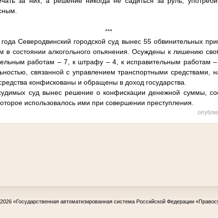
ечать за них, а решение никогда не садиться за руль, употреб
сным.
***
 года Северодвинский городской суд вынес 55 обвинительных при
 в состоянии алкогольного опьянения. Осуждены к лишению сво
тельным работам – 7, к штрафу – 4, к исправительным работам 
ьностью, связанной с управлением транспортными средствами, н
средства конфискованы и обращены в доход государства.
судимых суд вынес решение о конфискации денежной суммы, со
 которое использовалось ими при совершении преступления.
опубли
-2026
«Государственная автоматизированная система Российской Федерации «Правос