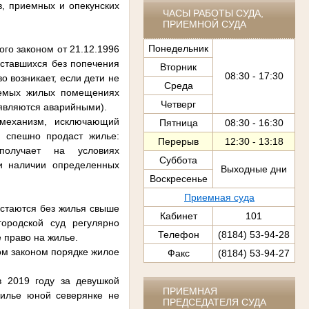
в, приемных и опекунских
ЧАСЫ РАБОТЫ СУДА,
ПРИЕМНОЙ СУДА
Понедельник
го законом от 21.12.1996
оставшихся без попечения
Вторник
08:30 - 17:30
 возникает, если дети не
Среда
аемых жилых помещениях
Четверг
являются аварийными).
 механизм, исключающий
Пятница
08:30 - 16:30
и спешно продаст жилье:
Перерыв
12:30 - 13:18
получает на условиях
Суббота
ри наличии определенных
Выходные дни
Воскресенье
Приемная суда
остаются без жилья свыше
Кабинет
101
городской суд регулярно
Телефон
(8184) 53-94-28
 право на жилье.
ном законом порядке жилое
Факс
(8184) 53-94-27
в 2019 году за девушкой
ПРИЕМНАЯ
жилье юной северянке не
ПРЕДСЕДАТЕЛЯ СУДА