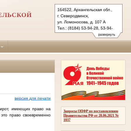
164522, Архангельская обл.,
ЕЛЬСКОЙ
г. Северодвинск,
ул. Ломоносова, д. 107 А
Тел.: (8184) 53-94-28, 53-94-
27 (ф.)
развернуть
seversud.arh@sudrf.ru
версия для печати
сирот, имеющих право на
Запросы ОПФР по постановлению
 это право своевременно
Правительства РФ от 28.06.2021 №
1037