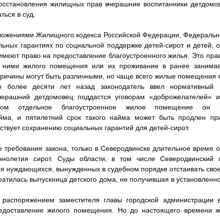
восстановления жилищных прав вчерашние воспитанники детдомо
ься в суд.
оложениями Жилищного кодекса Российской Федерации, Федерально
ных гарантиях по социальной поддержке детей-сирот и детей, 
имеют право на предоставление благоустроенного жилья. Это право
а ними жилого помещения или их проживание в ранее заним
ричины могут быть различными, но чаще всего жилые помещения 
то более десяти лет назад законодатель ввел нормативный
вчерашний детдомовец поддастся уговорам «доброжелателей» 
оном отдельное благоустроенное жилое помещение он 
йма, и пятилетний срок такого найма может быть продлен п
бствует сохранению социальных гарантий для детей-сирот.
е требования закона, только в Северодвинске длительное время 
нолетия сирот. Суды области, в том числе Северодвинский 
 нуждающихся, вынужденных в судебном порядке отстаивать свое
братилась выпускница детского дома, не получившая в установлен
о распоряжением заместителя главы городской администрации 
едоставление жилого помещения. Но до настоящего времени 