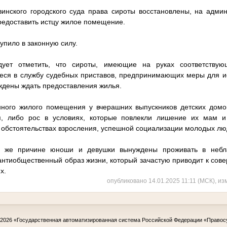
инского городского суда права сироты восстановлены, на адми
редоставить истцу жилое помещение.
упило в законную силу.
дует отметить, что сироты, имеющие на руках соответству
еся в службу судебных приставов, предпринимающих меры для и
ждены ждать предоставления жилья.
нного жилого помещения у вчерашних выпускников детских домо
я, либо рос в условиях, которые повлекли лишение их мам и
а обстоятельствах взросления, успешной социализации молодых лю
й же причине юноши и девушки вынуждены проживать в небл
 антиобщественный образ жизни, который зачастую приводит к сов
х.
опубликовано 14.01.2025 11:11 (МСК), из
-2026
«Государственная автоматизированная система Российской Федерации «Правос