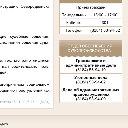
нистрацию Северодвинска
Прием граждан
Понедельник
15:00 - 17:00
Кабинет
301
Телефон
(8184) 53-94-52
ющие судебные решения,
сполнения решения суда,
ОТДЕЛ ОБЕСПЕЧЕНИЯ
СУДОПРОИЗВОДСТВА
в, тех, кто рано лишился
Гражданские и
административные дела
 пап родительских прав,
(8184) 53-94-10
дей.
Уголовные дела
(8184) 53-94-02
агоприятном социальном
Дела об административных
ершению преступлений как
правонарушениях
(8184) 53-94-00
менено 15.01.2025 17:11 (МСК)
удие»