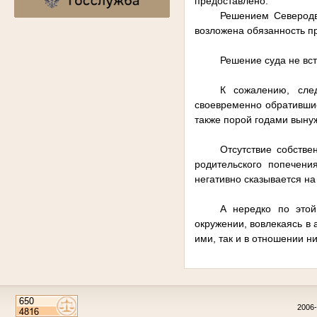
предоставлено.
Решением Северодв
возложена обязанность п
Решение суда не вст
К сожалению, сле
своевременно обративши
также порой годами выну
Отсутствие собстве
родительского попечени
негативно сказывается н
А нередко по это
окружении, вовлекаясь в
ими, так и в отношении ни
2006