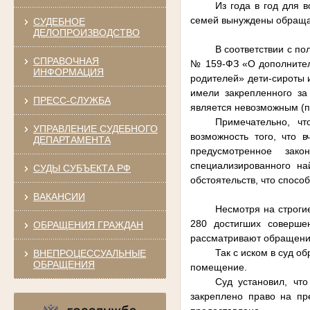
Из года в год для 
семей вынуждены обращат
СУДЕБНОЕ
ДЕЛОПРОИЗВОДСТВО
В соответствии с п
СПРАВОЧНАЯ
№ 159-ФЗ «О дополнитель
ИНФОРМАЦИЯ
родителей» дети-сироты 
имели закрепленного з
ПРЕСС-СЛУЖБА
является невозможным (п
Примечательно, ч
УПРАВЛЕНИЕ СУДЕБНОГО
возможность того, что 
ДЕПАРТАМЕНТА
предусмотренное зак
специализированного на
СУДЫ СУБЪЕКТА РФ
обстоятельств, что спосо
ВАКАНСИИ
Несмотря на строги
280 достигших совершен
ОБРАЩЕНИЯ ГРАЖДАН
рассматривают обращения
Так с иском в суд о
ВНЕПРОЦЕССУАЛЬНЫЕ
ОБРАЩЕНИЯ
помещение.
Суд установил, чт
закреплено право на пр