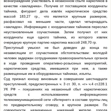
вознаграждение участвовать в незаконном сбыте наркотиков в
качестве «закладчика». Получив от поставщиков координаты
тайника, фигурант дела извлёк наркотическое средство
массой 183,27 гр., что является крупным размером,
расфасовал на меньшие части, сделал четырнадцать
«закладок». Информацию с координатами тайников переслал
неустановленным соучастникам. Затем получил от них
координаты еще одного тайника, из которого извлек
очередную крупную партию наркотика массой 248,70 гр.
Преступный умысел не был доведен до конца по
независящим от соучастников обстоятельствам: молодой
человек задержан сотрудниками правоохранительных органов
в ходе проведения оперативно-розыскных мероприятий,
наркотические средства, имевшиеся при нем, а также
размещенные им в оборудованных тайниках, изъяты.
Суд признал юношу виновным в совершении шестнадцати
преступлений, предусмотренных ч. 3 ст. 30, п. «г» ч.4 ст.228.1
УК РФ – покушениях на незаконный сбыт наркотических
средств с использованием информационно
телекоммуникационной сети «Интернет» в составе группы лиц
по предварительному сговору, в крупном размере. По
совокупности назначенных наказаний жителю города