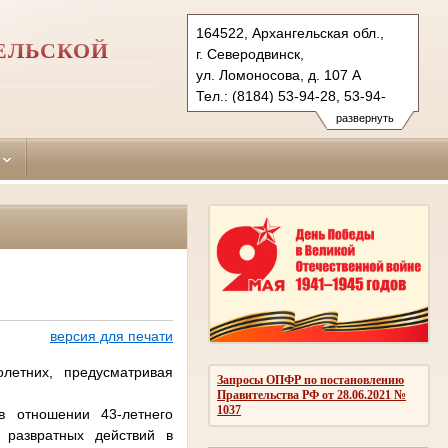
164522, Архангельская обл.,
ЕЛЬСКОЙ
г. Северодвинск,
ул. Ломоносова, д. 107 А
Тел.: (8184) 53-94-28, 53-94-
27 (ф.)
развернуть
seversud.arh@sudrf.ru
версия для печати
летних, предусматривая
Запросы ОПФР по постановлению
Правительства РФ от 28.06.2021 №
1037
в отношении 43-летнего
 развратных действий в