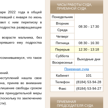
ЧАСЫ РАБОТЫ СУДА,
ПРИЕМНОЙ СУДА
нваре 2022 года в общей
Понедельник
рпевший с января по июнь
 вел с ним переписку в
Вторник
08:30 - 17:30
а подростка развращающее
Среда
Четверг
возрасте мальчика, без
ерявшего ему подростка
Пятница
08:30 - 16:30
Перерыв
12:30 - 13:18
Суббота
усомнившемуся, что такое
Выходные дни
Воскресенье
Приемная суда
лений.
Кабинет
101
реступлений нашла свое
Телефон
(8184) 53-94-28
она, приняв во внимание
 лишение свободы сроком
Факс
(8184) 53-94-27
ием принудительной меры
(поскольку по заключению
ПРИЕМНАЯ
ти).
ПРЕДСЕДАТЕЛЯ СУДА