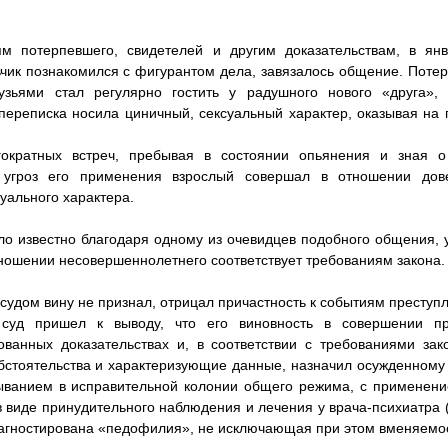
ям потерпевшего, свидетелей и другим доказательствам, в я
чик познакомился с фигурантом дела, завязалось общение. Поте
узьями стал регулярно гостить у радушного нового «друга»,
переписка носила циничный, сексуальный характер, оказывая н
ократных встреч, пребывая в состоянии опьянения и зная о 
угроз его применения взрослый совершал в отношении дов
уального характера.
ло известно благодаря одному из очевидцев подобного общения, 
тношении несовершеннолетнего соответствует требованиям закона.
судом вину не признал, отрицал причастность к событиям преступ
 суд пришел к выводу, что его виновность в совершении п
ованных доказательствах и, в соответствии с требованиями зак
бстоятельства и характеризующие данные, назначил осужденному
быванием в исправительной колонии общего режима, с применен
в виде принудительного наблюдения и лечения у врача-психиатра 
иагностирована «педофилия», не исключающая при этом вменяемос