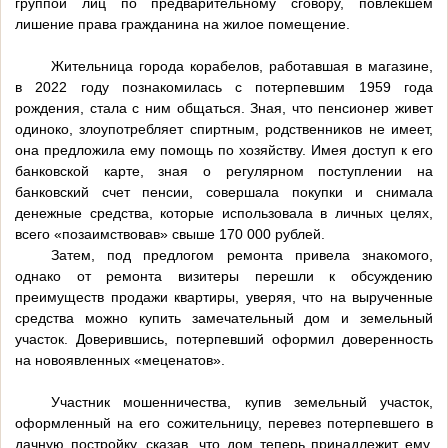
группой лиц по предварительному сговору, повлекшем
лишение права гражданина на жилое помещение.
Жительница города корабелов, работавшая в магазине,
в 2022 году познакомилась с потерпевшим 1959 года
рождения, стала с ним общаться. Зная, что пенсионер живет
одиноко, злоупотребляет спиртным, родственников не имеет,
она предложила ему помощь по хозяйству. Имея доступ к его
банковской карте, зная о регулярном поступлении на
банковский счет пенсии, совершала покупки и снимала
денежные средства, которые использовала в личных целях,
всего «позаимствовав» свыше 170 000 рублей.
Затем, под предлогом ремонта привела знакомого,
однако от ремонта визитеры перешли к обсуждению
преимуществ продажи квартиры, уверяя, что на вырученные
средства можно купить замечательный дом и земельный
участок. Доверившись, потерпевший оформил доверенность
на новоявленных «меценатов».
Участник мошенничества, купив земельный участок,
оформленный на его сожительницу, перевез потерпевшего в
дачную постройку, сказав, что дом теперь принадлежит ему.