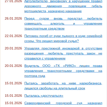
27.01.2026
Автолюбителю, виновному в нарушении правил
дорожного движения, повлекшем гибель
мотоциклиста, назначено наказание
26.01.2026
Перед судом вновь предстал любитель
совмещать алкоголь и управление
транспортным средством
22.01.2026
Питомец погиб от руки пьяного в ходе семейной
ссоры. Что решил мировой судья?
20.01.2026
Управляя престижной иномаркой в отсутствие
разрешения, любитель преступать закон не
справился с управлением
20.01.2026
Водитель ООО «ТК «РИКО» лишен права
управления транспортными средствами на
полтора года
15.01.2026
Пытаясь заработать на ниве наркобизнеса,
лишился свободы на длительный срок
15.01.2026
Пыталась «достучаться»
15.01.2026
Северодвинский городской суд назначил