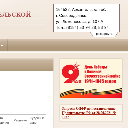
164522, Архангельская обл.,
ЕЛЬСКОЙ
г. Северодвинск,
ул. Ломоносова, д. 107 А
Тел.: (8184) 53-94-28, 53-94-
27 (ф.)
развернуть
seversud.arh@sudrf.ru
Запросы ОПФР по постановлению
Правительства РФ от 28.06.2021 №
1037
та
Судебные
Решение
шения
акты