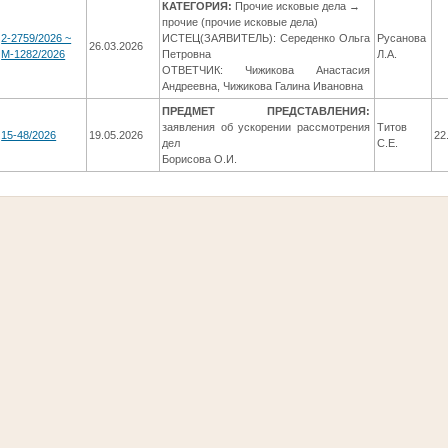
КАТЕГОРИЯ:
Прочие исковые дела →
прочие (прочие исковые дела)
2-2759/2026 ~
ИСТЕЦ(ЗАЯВИТЕЛЬ): Середенко Ольга
Русанова
26.03.2026
М-1282/2026
Петровна
Л.А.
ОТВЕТЧИК: Чижикова Анастасия
Андреевна, Чижикова Галина Ивановна
ПРЕДМЕТ ПРЕДСТАВЛЕНИЯ:
заявления об ускорении рассмотрения
Титов
15-48/2026
19.05.2026
22
дел
С.Е.
Борисова О.И.