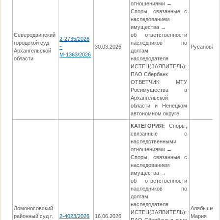
отношениями →
Споры, связанные с
наследованием
имущества →
Северодвинский
об ответственности
2-2735/2026
городской суд
наследников по
~
30.03.2026
Русанова Л
Архангельской
долгам
М-1363/2026
области
наследодателя
ИСТЕЦ(ЗАЯВИТЕЛЬ):
ПАО Сбербанк
ОТВЕТЧИК: МТУ
Росимущества в
Архангельской
области и Ненецком
автономном округе
КАТЕГОРИЯ:
Споры,
связанные с
наследственными
отношениями →
Споры, связанные с
наследованием
имущества →
об ответственности
наследников по
долгам
наследодателя
Ломоносовский
Алябышев
ИСТЕЦ(ЗАЯВИТЕЛЬ):
районный суд г.
2-4023/2026
16.06.2026
Мария