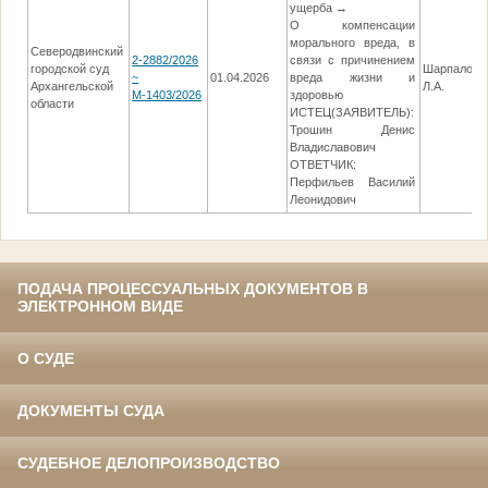
ущерба →
О компенсации
морального вреда, в
Северодвинский
2-2882/2026
связи с причинением
городской суд
Шарпалова
~
01.04.2026
вреда жизни и
Архангельской
Л.А.
М-1403/2026
здоровью
области
ИСТЕЦ(ЗАЯВИТЕЛЬ):
Трошин Денис
Владиславович
ОТВЕТЧИК:
Перфильев Василий
Леонидович
ПОДАЧА ПРОЦЕССУАЛЬНЫХ ДОКУМЕНТОВ В
ЭЛЕКТРОННОМ ВИДЕ
О СУДЕ
ДОКУМЕНТЫ СУДА
СУДЕБНОЕ ДЕЛОПРОИЗВОДСТВО