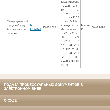
Владимировна
- ст.228 ч.1; ст.
30 ч.3,
ст.228.1 ч.4
п.г; ст.228.1
Северодвинский
ч.4 п.г УК РФ;
городской суд
1-
Ионица Артур
Брагин
В
15.01.2026
06.07.2026
Архангельской
170/2026
Михайлович -
С.Л.
П
области
ст.228 ч.2; ст.
30 ч.3,
ст.228.1 ч.4
п.г; ст.228.1
ч.4 п.г; ст. 30
ч.3, ст.228.1
ч.4 п.г;
ст.228.1 ч.4 п.г
УК РФ
ПОДАЧА ПРОЦЕССУАЛЬНЫХ ДОКУМЕНТОВ В
ЭЛЕКТРОННОМ ВИДЕ
О СУДЕ