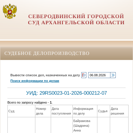
СЕВЕРОДВИНСКИЙ ГОРОДСКОЙ
СУД АРХАНГЕЛЬСКОЙ ОБЛАСТИ
СУДЕБНОЕ ДЕЛОПРОИЗВОДСТВО
Вывести список дел, назначенных на дату
Поиск информации по делам
УИД: 29RS0023-01-2026-000212-07
Всего по запросу найдено -
1
.
Номер
Дата
Информация
Дата
Суд
Судья
Р
дела
поступления
по делу
решения
Байрамова
(Шадрина)
Анна