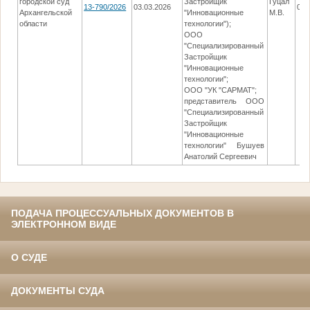
городской суд
Застройщик
Гуцал
13-790/2026
03.03.2026
01.
Архангельской
"Инновационные
М.В.
области
технологии");
ООО
"Специализированный
Застройщик
"Инновационные
технологии";
ООО "УК "САРМАТ";
представитель ООО
"Специализированный
Застройщик
"Инновационные
технологии" Бушуев
Анатолий Сергеевич
ПОДАЧА ПРОЦЕССУАЛЬНЫХ ДОКУМЕНТОВ В
ЭЛЕКТРОННОМ ВИДЕ
О СУДЕ
ДОКУМЕНТЫ СУДА