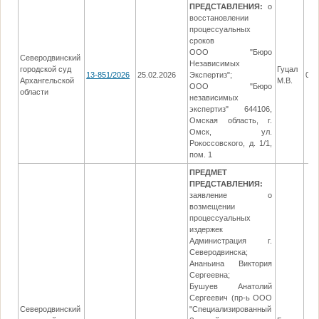
ПРЕДСТАВЛЕНИЯ:
о
восстановлении
процессуальных
сроков
ООО "Бюро
Северодвинский
Независимых
городской суд
Гуцал
13-851/2026
25.02.2026
Экспертиз";
05.
Архангельской
М.В.
ООО "Бюро
области
независимых
экспертиз" 644106,
Омская область, г.
Омск, ул.
Рокоссовского, д. 1/1,
пом. 1
ПРЕДМЕТ
ПРЕДСТАВЛЕНИЯ:
заявление о
возмещении
процессуальных
издержек
Администрация г.
Северодвинска;
Ананьина Виктория
Сергеевна;
Бушуев Анатолий
Сергеевич (пр-ь ООО
Северодвинский
"Специализированный