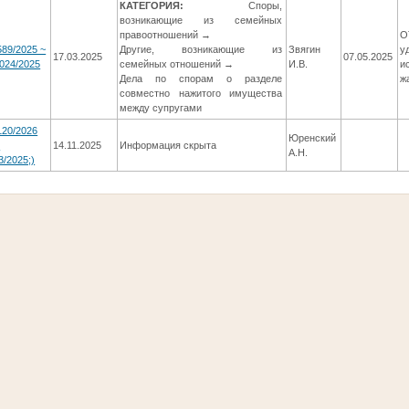
КАТЕГОРИЯ:
Споры,
возникающие из семейных
правоотношений →
О
589/2025 ~
Другие, возникающие из
Звягин
у
17.03.2025
07.05.2025
024/2025
семейных отношений →
И.В.
и
Дела по спорам о разделе
ж
совместно нажитого имущества
между супругами
120/2026
Юренский
-
14.11.2025
Информация скрыта
А.Н.
3/2025;)