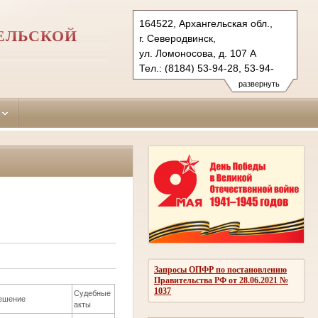
164522, Архангельская обл.,
ЕЛЬСКОЙ
г. Северодвинск,
ул. Ломоносова, д. 107 А
Тел.: (8184) 53-94-28, 53-94-
27 (ф.)
развернуть
seversud.arh@sudrf.ru
Запросы ОПФР по постановлению
Правительства РФ от 28.06.2021 №
1037
Судебные
ешение
акты