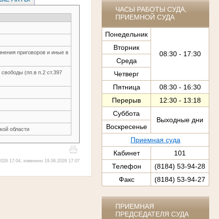
ЧАСЫ РАБОТЫ СУДА,
ПРИЕМНОЙ СУДА
Понедельник
Вторник
нения приговоров и иные в
08:30 - 17:30
Среда
вободы (пп.в п.2 ст.397
Четверг
Пятница
08:30 - 16:30
Перерыв
12:30 - 13:18
Суббота
Выходные дни
Воскресенье
кой области
Приемная суда
Кабинет
101
026 17:04, изменено 19.06.2026 17:07
Телефон
(8184) 53-94-28
Факс
(8184) 53-94-27
ПРИЕМНАЯ
ПРЕДСЕДАТЕЛЯ СУДА