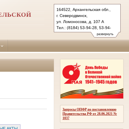
164522, Архангельская обл.,
ЕЛЬСКОЙ
г. Северодвинск,
ул. Ломоносова, д. 107 А
Тел.: (8184) 53-94-28, 53-94-
27 (ф.)
развернуть
seversud.arh@sudrf.ru
Запросы ОПФР по постановлению
Правительства РФ от 28.06.2021 №
1037
ЫЕ АКТЫ