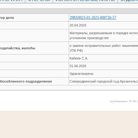
29RS0023-01-2025-008726-57
ор дела
20.04.2026
Материалы, разрешаемым в порядке испол
уголовном производстве
о замене исправительных работ лишением с
ходатайства, жалобы
УПК РФ)
Кабеев С.А.
01.06.2026
Удовлетворено
обособленного подразделения
Северодвинский городской суд Архангельс
опубликовано 20.04.2