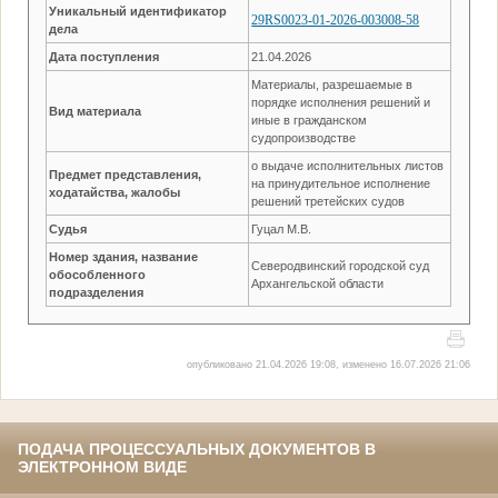
Уникальный идентификатор
29RS0023-01-2026-003008-58
дела
Дата поступления
21.04.2026
Материалы, разрешаемые в
порядке исполнения решений и
Вид материала
иные в гражданском
судопроизводстве
о выдаче исполнительных листов
Предмет представления,
на принудительное исполнение
ходатайства, жалобы
решений третейских судов
Судья
Гуцал М.В.
Номер здания, название
Северодвинский городской суд
обособленного
Архангельской области
подразделения
опубликовано 21.04.2026 19:08, изменено 16.07.2026 21:06
ПОДАЧА ПРОЦЕССУАЛЬНЫХ ДОКУМЕНТОВ В
ЭЛЕКТРОННОМ ВИДЕ