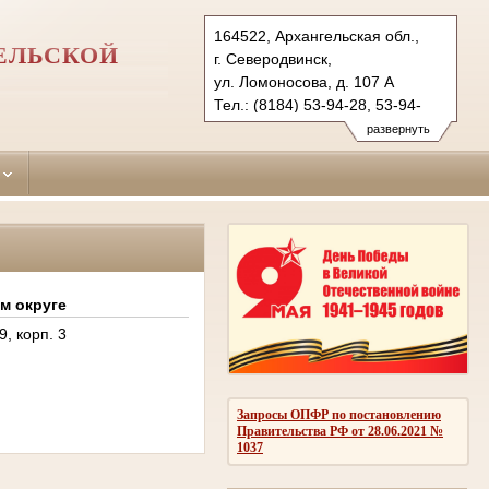
164522, Архангельская обл.,
ЕЛЬСКОЙ
г. Северодвинск,
ул. Ломоносова, д. 107 А
Тел.: (8184) 53-94-28, 53-94-
27 (ф.)
развернуть
seversud.arh@sudrf.ru
м округе
, корп. 3
Запросы ОПФР по постановлению
Правительства РФ от 28.06.2021 №
1037